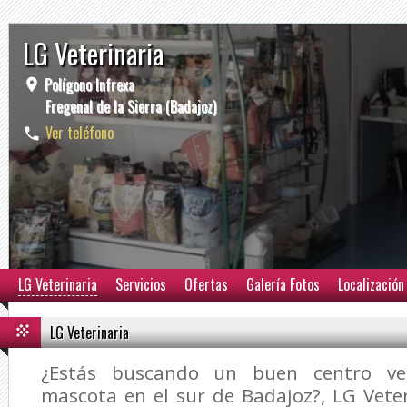
LG Veterinaria
Polígono Infrexa
Fregenal de la Sierra (Badajoz)
Ver teléfono
LG Veterinaria
Servicios
Ofertas
Galería Fotos
Localización
LG Veterinaria
¿Estás buscando un buen centro vet
mascota en el sur de Badajoz?,
LG Vete