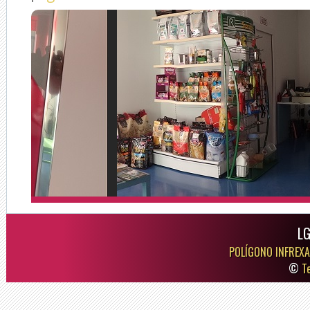
LG
POLÍGONO INFREXA
©
T