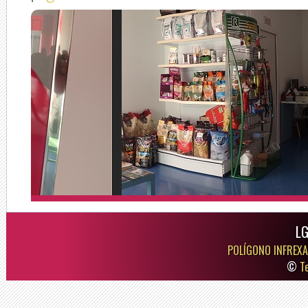
LG
POLÍGONO INFREXA
©
T