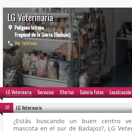
LG Veterinaria
Polígono Infrexa
Fregenal de la Sierra (Badajoz)
Ver teléfono
LG Veterinaria
Servicios
Ofertas
Galería Fotos
Localización
LG Veterinaria
¿Estás buscando un buen centro vet
mascota en el sur de Badajoz?,
LG Vete