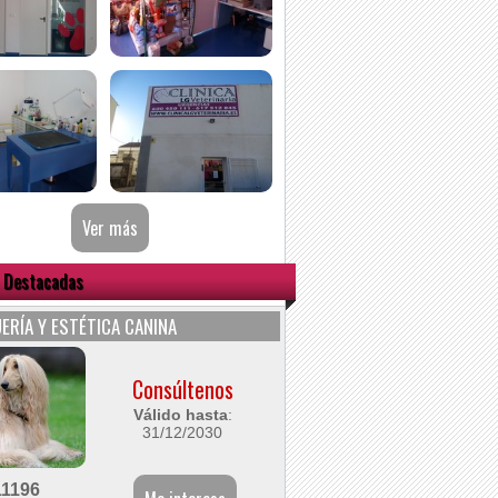
 Destacadas
ERÍA Y ESTÉTICA CANINA
Consúltenos
Válido hasta
:
31/12/2030
11196