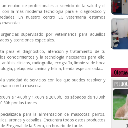
 un equipo de profesionales al servicio de la salud y el
 con la más moderna tecnología para el diagnóstico y
rmedades. En nuestro centro
LG Veterinaria
estamos
 y mascotas.
rgencias supervisado por veterinarios para aquellos
ados y atenciones especiales.
a para el diagnóstico, atención y tratamiento de tu
s conocimientos y la tecnología necesarios para ello:
análisis clínicos, radiografía, ecografía, limpieza de boca
ología, peluquería canina y felina, tienda especializada...
Ofertas
ia variedad de servicios con los que puedes resolver y
PELUQU
cionado con tu mascota.
9:00h a 14:00h y 17:00h a 20:00h, los sábados de 10:30h
0:30h por las tardes.
ecializada para la alimentación de mascotas: perros,
iles, urones y caballos. Encuentra todos estos productos
de Fregenal de la Sierra, en horario de tarde.