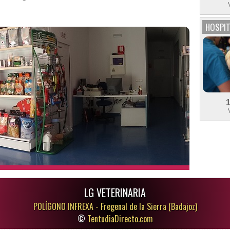
HOSPIT
LG VETERINARIA
POLÍGONO INFREXA -
Fregenal de la Sierra (Badajoz)
©
TentudiaDirecto.com