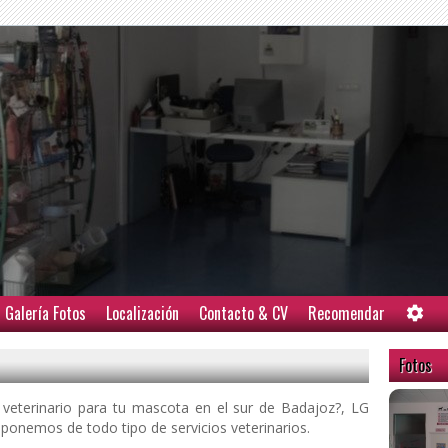
Galería Fotos
Localización
Contacto & CV
Recomendar
Fotos
veterinario para tu mascota en el sur de Badajoz?,
LG
ponemos de todo tipo de servicios veterinarios.