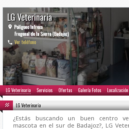
LG Veterinaria
Polígono Infrexa
Fregenal de la Sierra (Badajoz)
Ver teléfono
LG Veterinaria
Servicios
Ofertas
Galería Fotos
Localización
LG Veterinaria
¿Estás buscando un buen centro vet
mascota en el sur de Badajoz?,
LG Vete