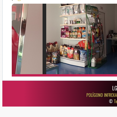
LG
POLÍGONO INFREXA
©
T