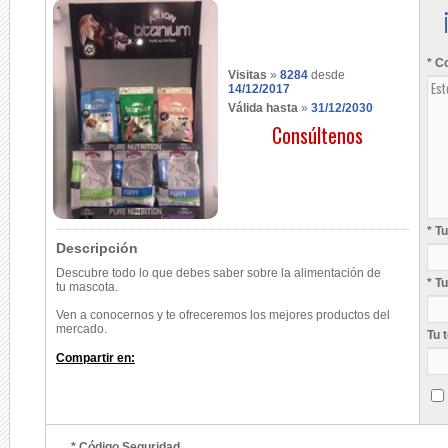
* C
Visitas
»
8284
desde
14/12/2017
Válida hasta
»
31/12/2030
Consúltenos
* T
Descripción
Descubre todo lo que debes saber sobre la
alimentación
de
* T
tu
mascota
.
Ven a conocernos y te ofreceremos los mejores productos del
mercado.
Tu 
Compartir en:
* Código Seguridad