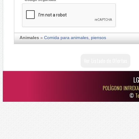
Animales
»
Comida para animales, piensos
Ver Listado de Ofertas
LG
POLÍGONO INFREXA
©
T