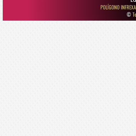
POLÍGONO INFREXA
©
T