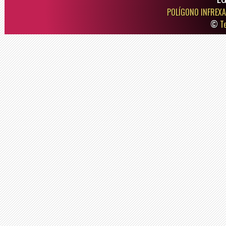
POLÍGONO INFREXA
©
T