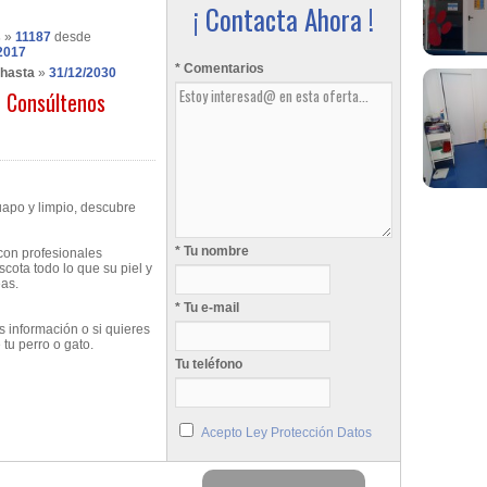
¡ Contacta Ahora !
s
»
11187
desde
2017
* Comentarios
 hasta
»
31/12/2030
Consúltenos
uapo y limpio, descubre
* Tu nombre
con profesionales
cota todo lo que su piel y
eas.
* Tu e-mail
 información o si quieres
 tu perro o gato.
Tu teléfono
Acepto Ley Protección Datos