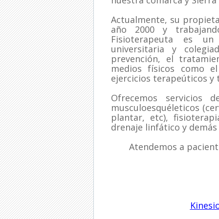
nuestra comarca y Sierra
Actualmente, su propietar
año 2000 y trabajand
Fisioterapeuta es un
universitaria y colegi
prevención, el tratamie
medios físicos como el 
ejercicios terapeúticos y
Ofrecemos servicios de
musculoesquéleticos (cervi
plantar, etc), fisioterap
drenaje linfático y demás
Atendemos a pacient
Kinesi