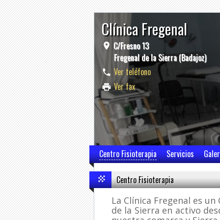
Clínica Fregenal
C/Fresno 13
Fregenal de la Sierra (Badajoz)
Ver teléfono
Ver fax
Centro Fisioterapia
Servicios
Galer
Centro Fisioterapia
La Clínica Fregenal es un
de la Sierra en activo de