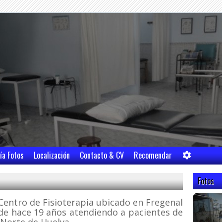
ía Fotos
Localización
Contacto & CV
Recomendar
Fotos
 Centro de Fisioterapia ubicado en Fregenal
sde hace 19 años atendiendo a pacientes de