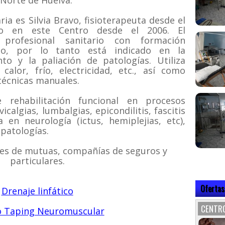
 Norte de Huelva.
ia es Silvia Bravo, fisioterapeuta desde el
o en este Centro desde el 2006. El
 profesional sanitario con formación
ado, por lo tanto está indicado en la
nto y la paliación de patologías. Utiliza
calor, frío, electricidad, etc., así como
 técnicas manuales.
 rehabilitación funcional en procesos
calgias, lumbalgias, epicondilitis, fascitis
ia en neurología (ictus, hemiplejias, etc),
 patologías.
es de mutuas, compañías de seguros y
particulares.
Ofertas
Drenaje linfático
CENTRO
o Taping Neuromuscular