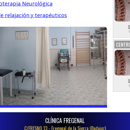
ioterapia Neurológica
e relajación y terapéuticos
CENTRO
CLÍNICA FREGENAL
C/FRESNO 13 -
Fregenal de la Sierra (Badajoz)