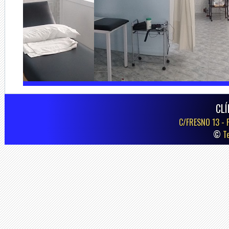
CLÍ
C/FRESNO 13 -
©
T