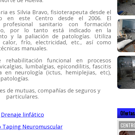
 Norte de Huelva.
ia es Silvia Bravo, fisioterapeuta desde el
o en este Centro desde el 2006. El
 profesional sanitario con formación
ado, por lo tanto está indicado en la
nto y la paliación de patologías. Utiliza
calor, frío, electricidad, etc., así como
 técnicas manuales.
 rehabilitación funcional en procesos
calgias, lumbalgias, epicondilitis, fascitis
ia en neurología (ictus, hemiplejias, etc),
 patologías.
es de mutuas, compañías de seguros y
particulares.
Ofertas
Drenaje linfático
CENTRO
o Taping Neuromuscular