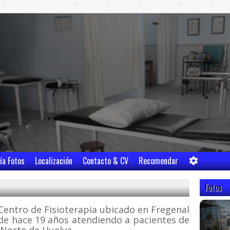
ía Fotos
Localización
Contacto & CV
Recomendar
Fotos
 Centro de Fisioterapia ubicado en Fregenal
sde hace 19 años atendiendo a pacientes de