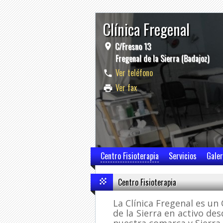
Clínica Fregenal
C/Fresno 13
Fregenal de la Sierra (Badajoz)
Ver teléfono
Ver fax
Centro Fisioterapia
Servicios
Galer
Centro Fisioterapia
La Clínica Fregenal es un
de la Sierra en activo de