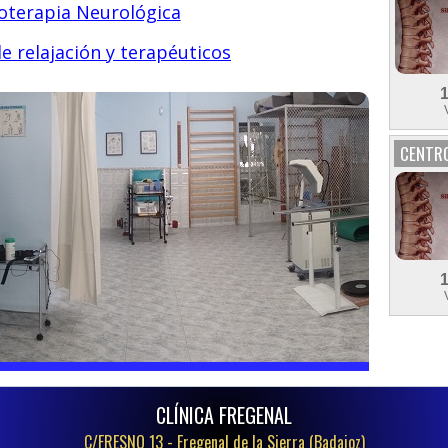
ioterapia Neurológica
e relajación y terapéuticos
CENTRO
CLÍNICA FREGENAL
C/FRESNO 13 -
Fregenal de la Sierra (Badajoz)