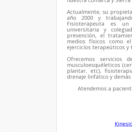
nuestra comarca y Sierra
Actualmente, su propietar
año 2000 y trabajand
Fisioterapeuta es un
universitaria y colegi
prevención, el tratamie
medios físicos como el 
ejercicios terapeúticos y
Ofrecemos servicios de
musculoesquéleticos (cervi
plantar, etc), fisioterap
drenaje linfático y demás
Atendemos a pacient
Kinesi