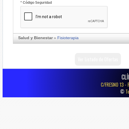
* Código Seguridad
Salud y Bienestar
»
Fisioterapia
Ver Listado de Ofertas
CLÍ
C/FRESNO 13 -
©
T