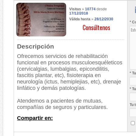
Visitas
»
10774
desde
17/12/2018
Válida hasta
»
28/12/2030
* C
Consúltenos
Descripción
Ofrecemos servicios de rehabilitación
funcional en procesos musculoesquéleticos
(cervicalgias, lumbalgias, epicondilitis,
* T
fascitis plantar, etc), fisioterapia en
neurología (ictus, hemiplejias, etc), drenaje
linfático y demás patologías.
* T
Atendemos a pacientes de mutuas,
Tu 
compañías de seguros y particulares.
Compartir en: