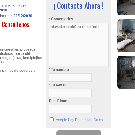
¡ Contacta Ahora !
s
»
10695
desde
2018
 hasta
»
20/12/2030
* Comentarios
Consúltenos
 funcional en procesos
algias, epicondilitis,
urología (ictus, hemiplejias,
as.
* Tu nombre
mpañías de seguros y
* Tu e-mail
Tu teléfono
Acepto Ley Protección Datos