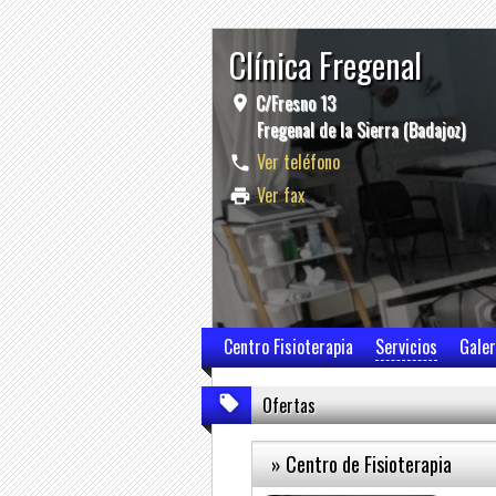
Clínica Fregenal
C/Fresno 13
Fregenal de la Sierra (Badajoz)
Ver teléfono
Ver fax
Centro Fisioterapia
Servicios
Galer
Ofertas
» Centro de Fisioterapia