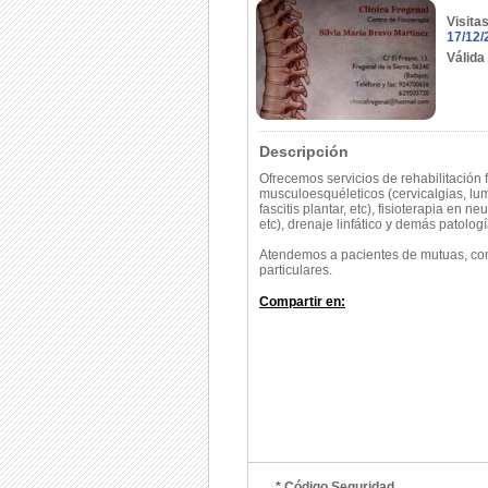
Visita
17/12/
Válida
Descripción
Ofrecemos servicios de rehabilitación
musculoesquéleticos (cervicalgias, lumb
fascitis plantar, etc), fisioterapia en ne
etc), drenaje linfático y demás patologí
Atendemos a pacientes de mutuas, co
particulares.
Compartir en:
* Código Seguridad