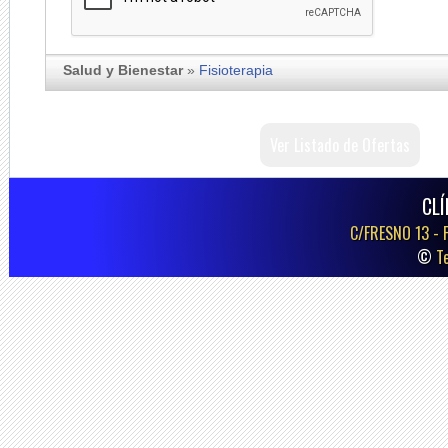
Salud y Bienestar
»
Fisioterapia
Ver Listado de Ofertas
CLÍ
C/FRESNO 13 -
©
T