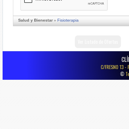
Salud y Bienestar
»
Fisioterapia
Ver Listado de Ofertas
CLÍ
C/FRESNO 13 -
©
T