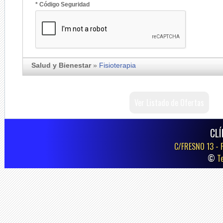
* Código Seguridad
Salud y Bienestar
»
Fisioterapia
Ver Listado de Ofertas
CLÍ
C/FRESNO 13 -
©
T