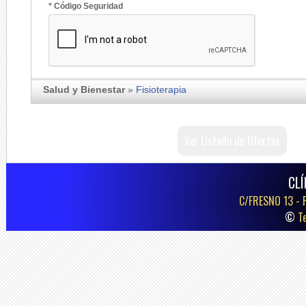
* Código Seguridad
Salud y Bienestar
»
Fisioterapia
Ver Listado de Ofertas
CLÍ
C/FRESNO 13 -
©
T