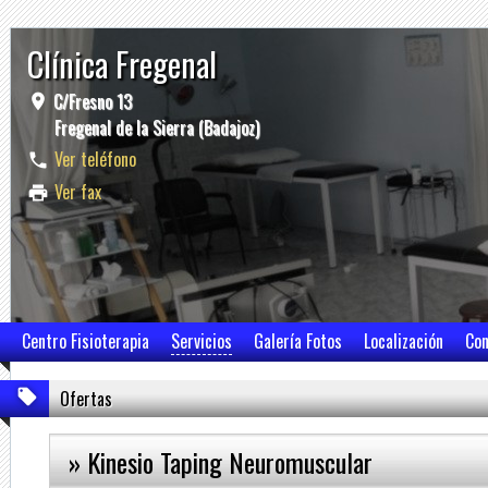
Clínica Fregenal
C/Fresno 13
Fregenal de la Sierra (Badajoz)
Ver teléfono
Ver fax
Centro Fisioterapia
Servicios
Galería Fotos
Localización
Con
Ofertas
» Kinesio Taping Neuromuscular