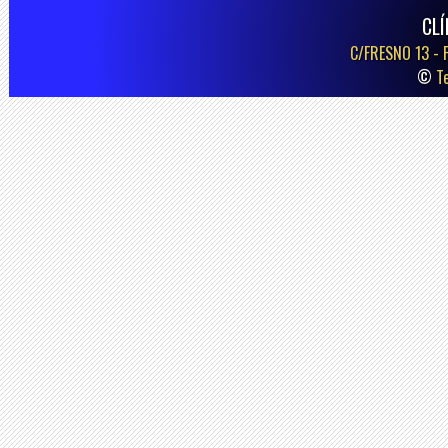
CLÍ
C/FRESNO 13 -
©
T