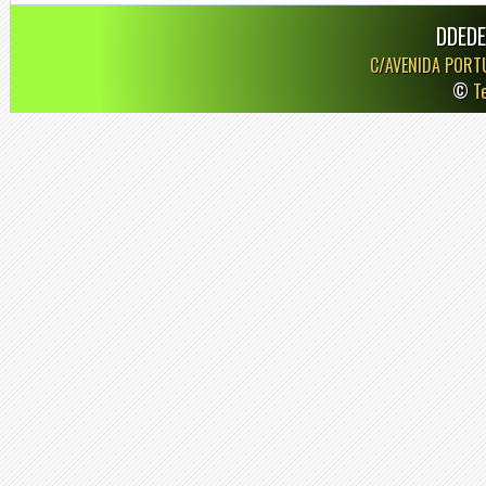
DDEDE
C/AVENIDA PORT
©
T