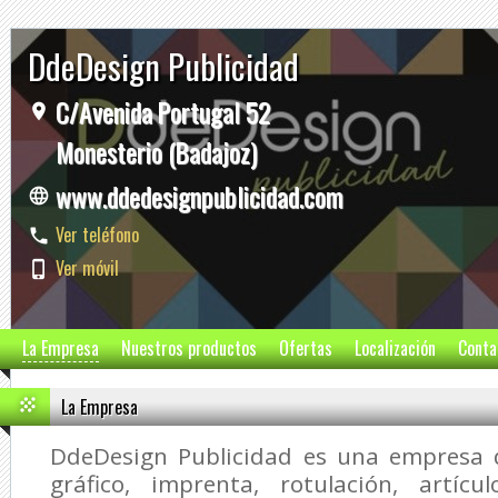
DdeDesign Publicidad
C/Avenida Portugal 52
Monesterio (Badajoz)
www.ddedesignpublicidad.com
Ver teléfono
Ver móvil
La Empresa
Nuestros productos
Ofertas
Localización
Conta
La Empresa
DdeDesign Publicidad
es una empresa d
gráfico, imprenta, rotulación, artícul