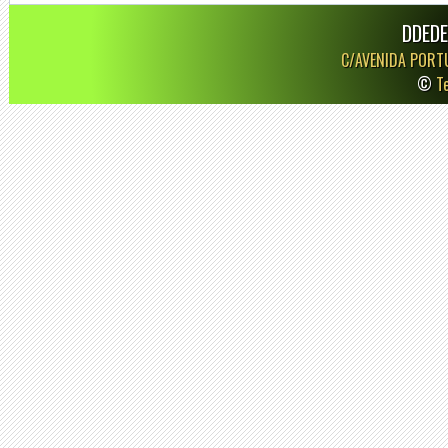
DDEDE
C/AVENIDA PORT
©
T