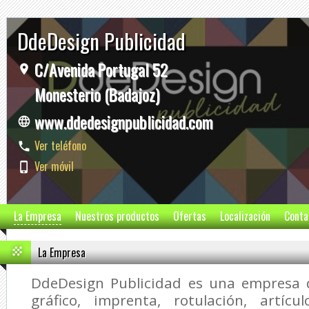
DdeDesign Publicidad
C/Avenida Portugal 52
Monesterio (Badajoz)
www.ddedesignpublicidad.com
Ver teléfono
Ver móvil
La Empresa
Nuestros productos
Ofertas
Localización
Conta
La Empresa
DdeDesign Publicidad
es una empresa d
gráfico, imprenta, rotulación, artícul