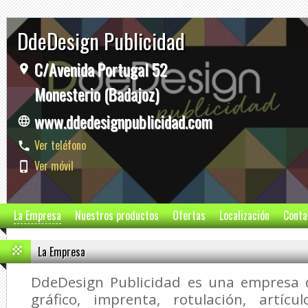
DdeDesign Publicidad
C/Avenida Portugal 52
Monesterio (Badajoz)
www.ddedesignpublicidad.com
Ver teléfono
Ver móvil
La Empresa
Nuestros productos
Ofertas
Localización
Conta
La Empresa
DdeDesign Publicidad
es una empresa d
gráfico, imprenta, rotulación, artícul