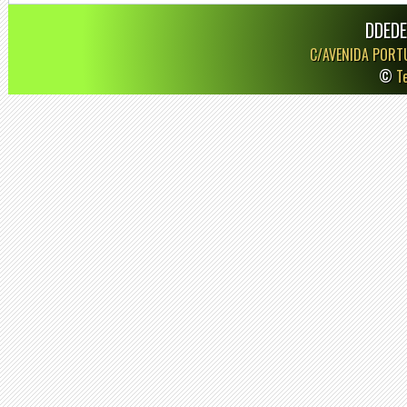
DDEDE
C/AVENIDA PORT
©
T