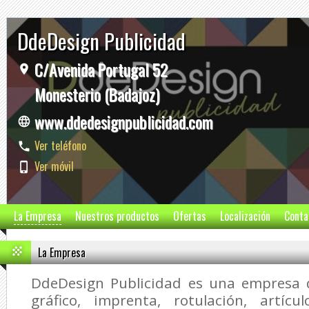
DdeDesign Publicidad
C/Avenida Portugal 52
Monesterio (Badajoz)
www.ddedesignpublicidad.com
Ver teléfono
Ver móvil
La Empresa
Nuestros productos
Ofertas
Localización
Conta
La Empresa
DdeDesign Publicidad
es una empresa d
gráfico, imprenta, rotulación, artícul