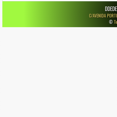
DDEDE
C/AVENIDA PORT
©
T