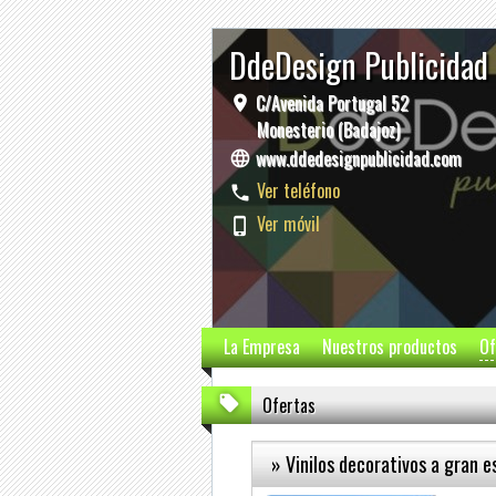
DdeDesign Publicidad
C/Avenida Portugal 52
Monesterio (Badajoz)
www.ddedesignpublicidad.com
Ver teléfono
Ver móvil
La Empresa
Nuestros productos
Of
Ofertas
» Vinilos decorativos a gran e