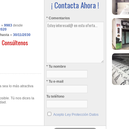
¡ Contacta Ahora !
* Comentarios
s
»
9983
desde
2020
 hasta
»
30/11/2030
Consúltenos
* Tu nombre
* Tu e-mail
 sea lo más atractiva
Tu teléfono
sible. Tú nos dices la
idad.
Acepto Ley Protección Datos