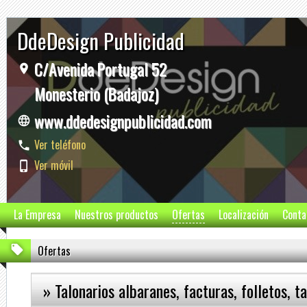
DdeDesign Publicidad
C/Avenida Portugal 52
Monesterio (Badajoz)
www.ddedesignpublicidad.com
Ver teléfono
Ver móvil
La Empresa
Nuestros productos
Ofertas
Localización
Conta
Ofertas
» Talonarios albaranes, facturas, folletos, t