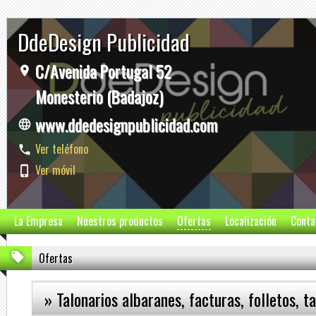
DdeDesign Publicidad
C/Avenida Portugal 52
Monesterio (Badajoz)
www.ddedesignpublicidad.com
Ver teléfono
Ver móvil
La Empresa
Nuestros productos
Ofertas
Localización
Conta
Ofertas
» Talonarios albaranes, facturas, folletos, t