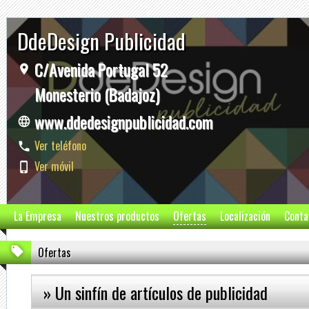
DdeDesign Publicidad
C/Avenida Portugal 52
Monesterio (Badajoz)
www.ddedesignpublicidad.com
Ver teléfono
Ver móvil
La Empresa
Nuestros productos
Ofertas
Localización
Conta
Ofertas
» Un sinfín de artículos de publicidad