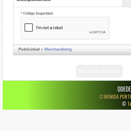
* Código Seguridad
Publicidad
»
Merchandising
Ver Listado de Ofertas
DDEDE
C/AVENIDA PORT
©
T