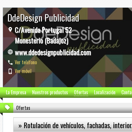
DdeDesign Publicidad
C/Avenida Portugal 52
Monesterio (Badajoz)
www.ddedesignpublicidad.com
Ver teléfono
Ver móvil
La Empresa
Nuestros productos
Ofertas
Localización
Conta
Ofertas
» Rotulación de vehículos, fachadas, interio