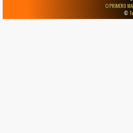
C/PRIMERO MA
©
T