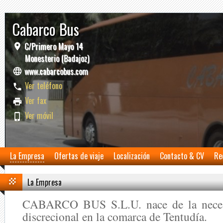
Cabarco Bus
C/Primero Mayo 14
Monesterio (Badajoz)
www.cabarcobus.com
Ver teléfono
Ver fax
Ver móvil
La Empresa
Ofertas de viaje
Localización
Contacto & CV
Re
La Empresa
CABARCO BUS S.L.U. nace de la necesi
discrecional en la comarca de Tentudía.