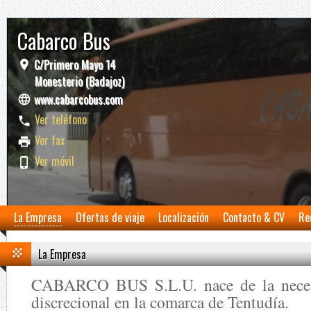
Cabarco Bus
C/Primero Mayo 14
Monesterio (Badajoz)
www.cabarcobus.com
Ver teléfono
Ver fax
Ver móvil
La Empresa
Ofertas de viaje
Localización
Contacto & CV
Re
La Empresa
CABARCO BUS S.L.U. nace de la necesi
discrecional en la comarca de Tentudía.