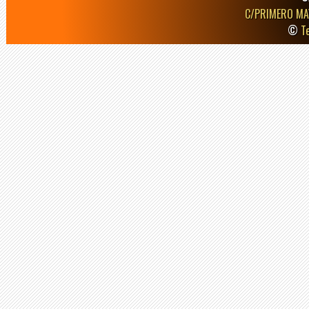
C/PRIMERO MA
©
T