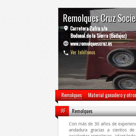
Remolques Cruz Socie
Carretera Zafra s/n
Bodonal de la Sierra (Badajoz)
www.remolquescruz.es
Ver teléfonos
Remolques
Material ganadero y otro
Remolques
Con más de 30 años de experienc
andadura gracias a cientos de
excelentes remolques, adaptándo