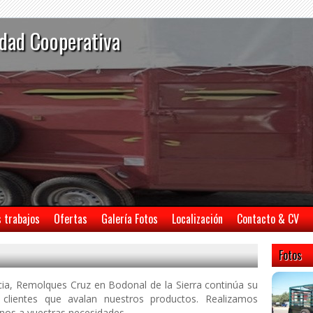
dad Cooperativa
s trabajos
Ofertas
Galería Fotos
Localización
Contacto & CV
Fotos
ia, Remolques Cruz en Bodonal de la Sierra continúa su
 clientes que avalan nuestros productos. Realizamos
nos a vuestras necesidades.