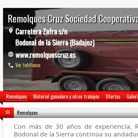
Remolques Cruz Sociedad Cooperativ
Carretera Zafra s/n
Bodonal de la Sierra (Badajoz)
www.remolquescruz.es
Ver teléfonos
Remolques
Material ganadero y otros trabajos
Ofertas
Galer
Remolques
Con más de 30 años de experiencia, 
Bodonal de la Sierra continúa su andadur