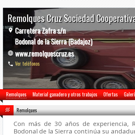
Remolques Cruz Sociedad Cooperativ
Carretera Zafra s/n
Bodonal de la Sierra (Badajoz)
www.remolquescruz.es
Ver teléfonos
Remolques
Material ganadero y otros trabajos
Ofertas
Galer
Remolques
Con más de 30 años de experiencia, 
Bodonal de la Sierra continúa su andadur