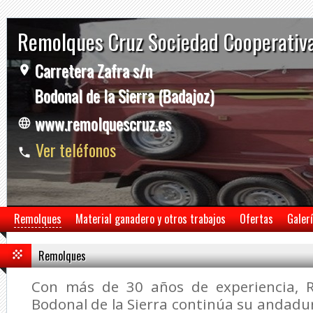
Remolques Cruz Sociedad Cooperativ
Carretera Zafra s/n
Bodonal de la Sierra (Badajoz)
www.remolquescruz.es
Ver teléfonos
Remolques
Material ganadero y otros trabajos
Ofertas
Galer
Remolques
Con más de 30 años de experiencia, 
Bodonal de la Sierra continúa su andadur