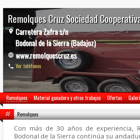
Remolques Cruz Sociedad Cooperativ
Carretera Zafra s/n
Bodonal de la Sierra (Badajoz)
www.remolquescruz.es
Ver teléfonos
Remolques
Material ganadero y otros trabajos
Ofertas
Galer
Remolques
Con más de 30 años de experiencia, 
Bodonal de la Sierra continúa su andadur