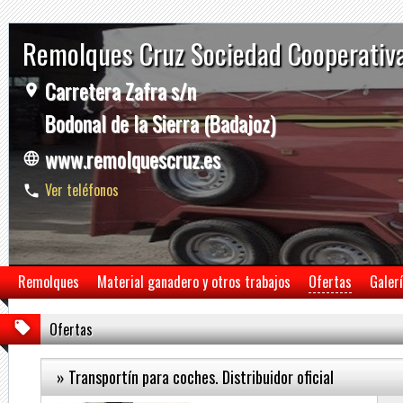
Remolques Cruz Sociedad Cooperativ
Carretera Zafra s/n
Bodonal de la Sierra (Badajoz)
www.remolquescruz.es
Ver teléfonos
Remolques
Material ganadero y otros trabajos
Ofertas
Galer
Ofertas
» Transportín para coches. Distribuidor oficial