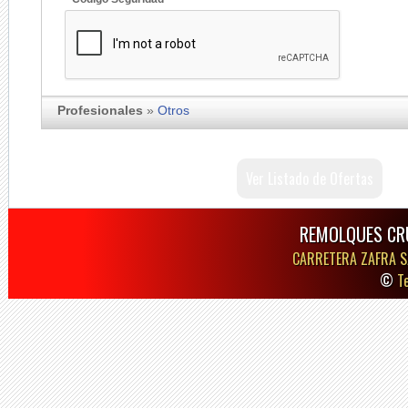
Profesionales
»
Otros
Ver Listado de Ofertas
REMOLQUES CR
CARRETERA ZAFRA S
©
T