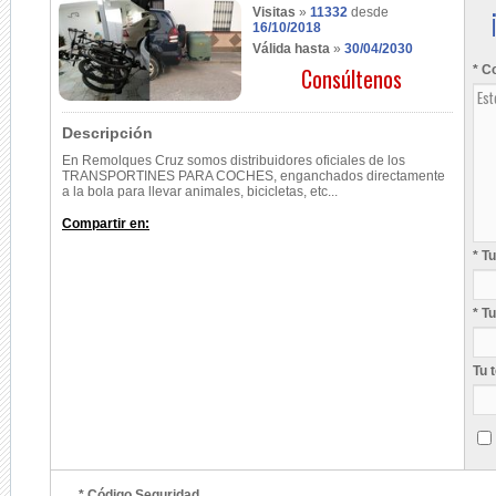
Visitas
»
11332
desde
16/10/2018
Válida hasta
»
30/04/2030
Consúltenos
* C
Descripción
En Remolques Cruz somos distribuidores oficiales de los
TRANSPORTINES PARA COCHES, enganchados directamente
a la bola para llevar animales, bicicletas, etc...
Compartir en:
* T
* T
Tu 
* Código Seguridad