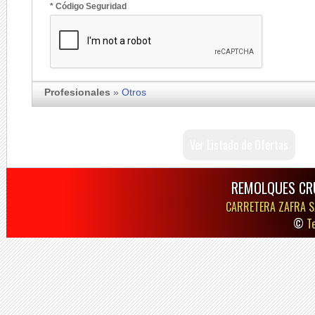
* Código Seguridad
Profesionales
»
Otros
Ver Listado de Ofertas
REMOLQUES CR
CARRETERA ZAFRA S
©
T