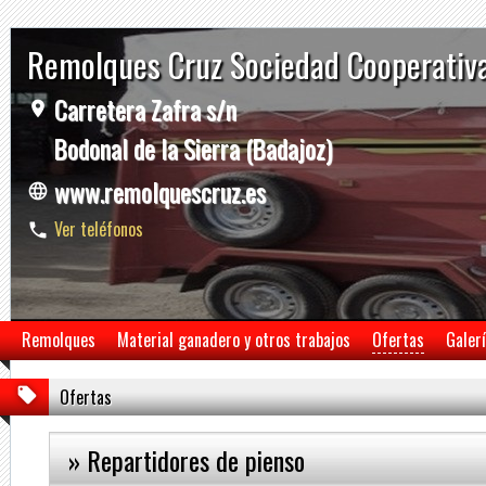
Remolques Cruz Sociedad Cooperativ
Carretera Zafra s/n
Bodonal de la Sierra (Badajoz)
www.remolquescruz.es
Ver teléfonos
Remolques
Material ganadero y otros trabajos
Ofertas
Galer
Ofertas
» Repartidores de pienso