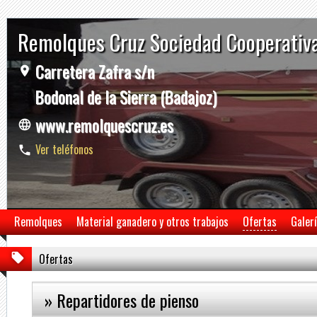
Remolques Cruz Sociedad Cooperativ
Carretera Zafra s/n
Bodonal de la Sierra (Badajoz)
www.remolquescruz.es
Ver teléfonos
Remolques
Material ganadero y otros trabajos
Ofertas
Galer
Ofertas
» Repartidores de pienso