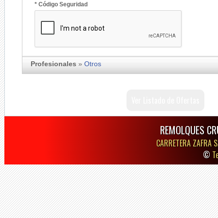
* Código Seguridad
Profesionales
»
Otros
Ver Listado de Ofertas
REMOLQUES CR
CARRETERA ZAFRA S
©
T