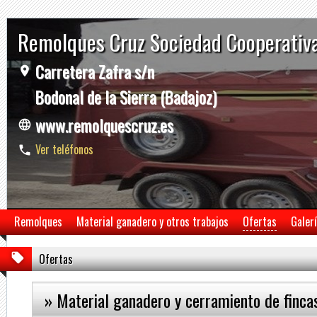
Remolques Cruz Sociedad Cooperativ
Carretera Zafra s/n
Bodonal de la Sierra (Badajoz)
www.remolquescruz.es
Ver teléfonos
Remolques
Material ganadero y otros trabajos
Ofertas
Galer
Ofertas
» Material ganadero y cerramiento de finca