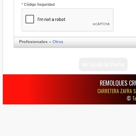
* Código Seguridad
Profesionales
»
Otros
Ver Listado de Ofertas
REMOLQUES CR
CARRETERA ZAFRA S
©
T