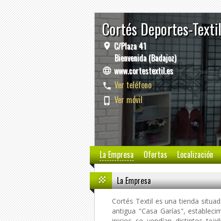
Cortés Deportes-Texti
C/Plaza 41
Bienvenida (Badajoz)
www.cortestextil.es
Ver teléfono
Ver móvil
La Empresa
Ofertas
Localización
La Empresa
Cortés Textil es una tienda situa
antigua "Casa Garías", estableci
inicios se vendían distintos te