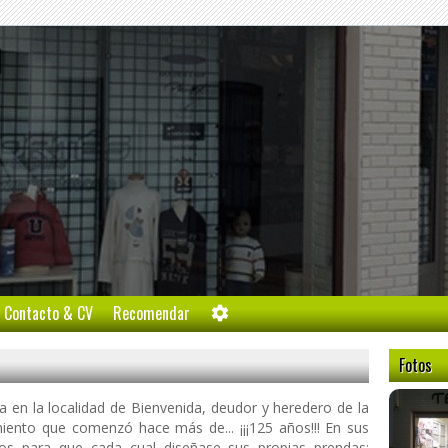
l
Contacto & CV
Recomendar
Fotos
da en la localidad de Bienvenida, deudor y heredero de la
miento que comenzó hace más de... ¡¡¡125 años!!! En sus
jidos para que cada cual diseñase sus propias prendas;