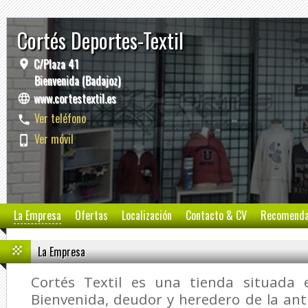
Cortés Deportes-Textil
C/Plaza 41
Bienvenida (Badajoz)
www.cortestextil.es
Ver teléfono
Ver móvil
La Empresa
Ofertas
Localización
Contacto & CV
Recomend
La Empresa
Cortés Textil es una tienda situada 
Bienvenida, deudor y heredero de la ant