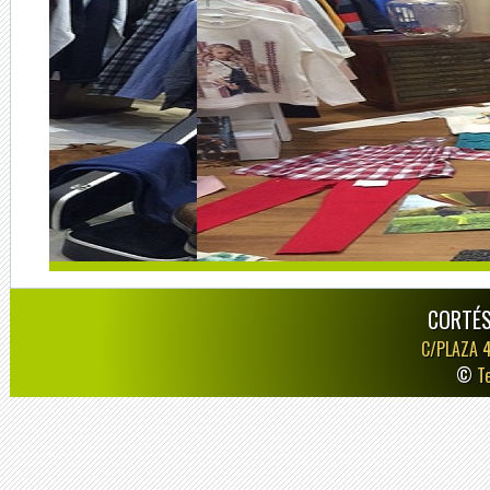
CORTÉS
C/PLAZA 
©
T