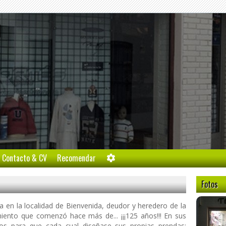
l
Contacto & CV
Recomendar
Fotos
da en la localidad de Bienvenida, deudor y heredero de la
miento que comenzó hace más de... ¡¡¡125 años!!! En sus
jidos para que cada cual diseñase sus propias prendas;