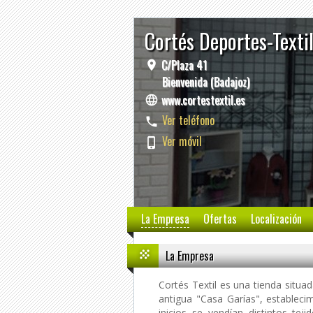
Cortés Deportes-Texti
C/Plaza 41
Bienvenida (Badajoz)
www.cortestextil.es
Ver teléfono
Ver móvil
La Empresa
Ofertas
Localización
La Empresa
Cortés Textil es una tienda situa
antigua "Casa Garías", estableci
inicios se vendían distintos te