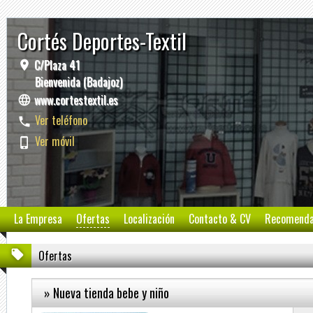
Cortés Deportes-Textil
C/Plaza 41
Bienvenida (Badajoz)
www.cortestextil.es
Ver teléfono
Ver móvil
La Empresa
Ofertas
Localización
Contacto & CV
Recomend
Ofertas
» Nueva tienda bebe y niño