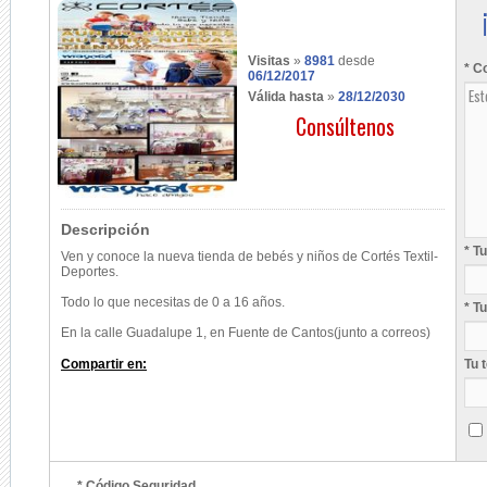
Visitas
»
8981
desde
* C
06/12/2017
Válida hasta
»
28/12/2030
Consúltenos
Descripción
* T
Ven y conoce la nueva tienda de bebés y niños de Cortés Textil-
Deportes.
Todo lo que necesitas de 0 a 16 años.
* T
En la calle Guadalupe 1, en Fuente de Cantos(junto a correos)
Compartir en:
Tu 
* Código Seguridad