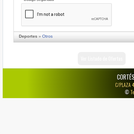
Deportes
»
Otros
Ver Listado de Ofertas
CORTÉS
C/PLAZA 
©
T