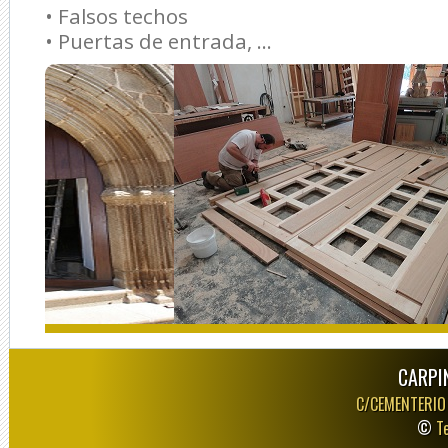
• Falsos techos
• Puertas de entrada, ...
CARPI
C/CEMENTERIO
©
T