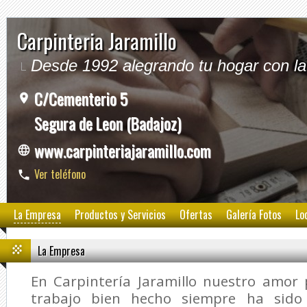
Carpinteria Jaramillo
Desde 1992 alegrando tu hogar con l
C/Cementerio 5
Segura de Leon (Badajoz)
www.carpinteriajaramillo.com
Ver teléfono
La Empresa
Productos y Servicios
Ofertas
Galería Fotos
Lo
La Empresa
En Carpintería Jaramillo nuestro amor 
trabajo bien hecho siempre ha sido