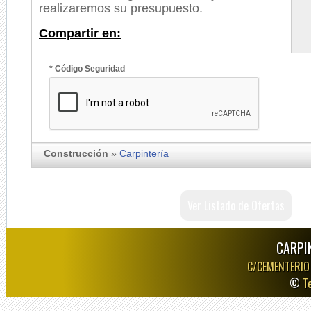
realizaremos su presupuesto.
Compartir en:
* Código Seguridad
Construcción
»
Carpintería
Ver Listado de Ofertas
CARPI
C/CEMENTERIO
©
T