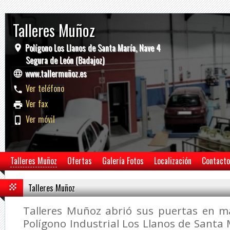
Talleres Muñoz
Polígono Los Llanos de Santa María, Nave 4
Segura de León (Badajoz)
www.tallermuñoz.es
Ver teléfono
Ver fax
Ver móvil
Talleres Muñoz
Ofertas
Galería Fotos
Localización
Contacto
Talleres Muñoz
Talleres Muñoz abrió sus puertas en m
Polígono Industrial Los Llanos de Santa