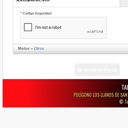
* Código Seguridad
Motor
»
Otros
Ver Listado de Ofertas
TA
POLÍGONO LOS LLANOS DE SAN
©
T