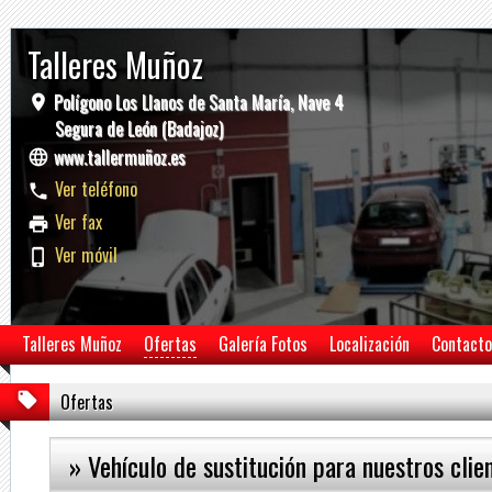
Talleres Muñoz
Polígono Los Llanos de Santa María, Nave 4
Segura de León (Badajoz)
www.tallermuñoz.es
Ver teléfono
Ver fax
Ver móvil
Talleres Muñoz
Ofertas
Galería Fotos
Localización
Contacto
Ofertas
» Vehículo de sustitución para nuestros clie