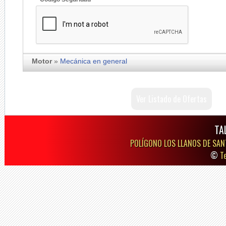
Motor
»
Mecánica en general
Ver Listado de Ofertas
TA
POLÍGONO LOS LLANOS DE SAN
©
T