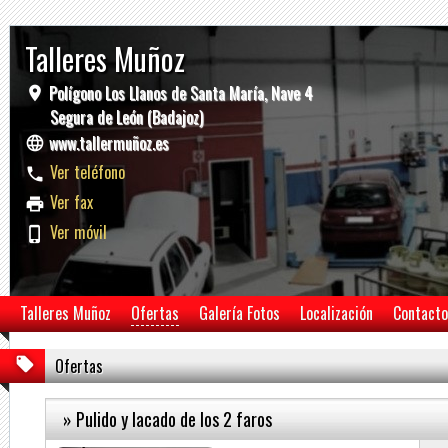
Talleres Muñoz
Polígono Los Llanos de Santa María, Nave 4
Segura de León (Badajoz)
www.tallermuñoz.es
Ver teléfono
Ver fax
Ver móvil
Talleres Muñoz
Ofertas
Galería Fotos
Localización
Contacto
Ofertas
» Pulido y lacado de los 2 faros