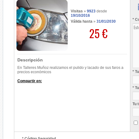
Visitas
»
9923
desde
19/10/2016
* C
Válida hasta
»
31/01/2030
25 €
Descripción
En Talleres Muñoz realizamos el pulido y lacado de sus faros a
* T
precios económicos
Compartir en:
* T
Tu 
* Código Seguridad