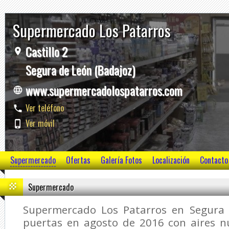
Supermercado Los Patarros
Castillo 2
Segura de León (Badajoz)
www.supermercadolospatarros.com
Ver teléfono
Ver móvil
Supermercado
Ofertas
Galería Fotos
Localización
Contacto
Supermercado
Supermercado Los Patarros en Segura 
puertas en agosto de 2016 con aires nu