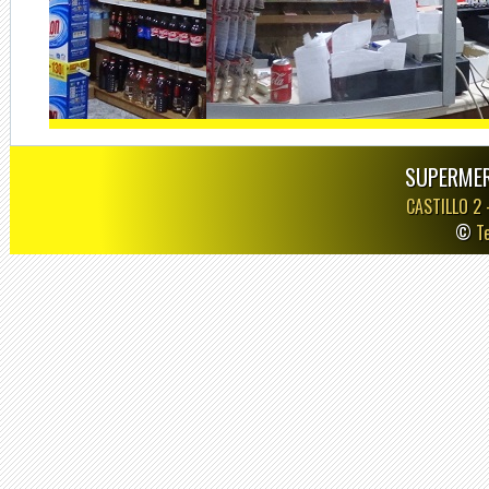
SUPERMER
CASTILLO 2
©
T