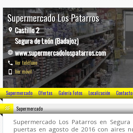
Supermercado Los Patarros
Castillo 2
Segura de León (Badajoz)
www.supermercadolospatarros.com
Ver teléfono
Ver móvil
Supermercado
Ofertas
Galería Fotos
Localización
Contacto
Supermercado
Supermercado Los Patarros en Segura 
puertas en agosto de 2016 con aires nu