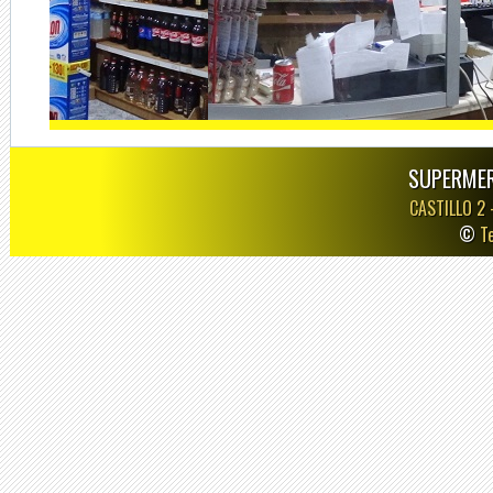
SUPERMER
CASTILLO 2
©
T