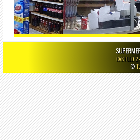
SUPERMER
CASTILLO 2
©
T