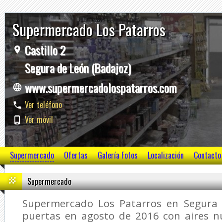
Supermercado Los Patarros
Castillo 2
Segura de León (Badajoz)
www.supermercadolospatarros.com
Ver teléfono
Ver móvil
Supermercado
Ofertas
Galería Fotos
Localización
Contacto
Supermercado
Supermercado Los Patarros en Segura 
puertas en agosto de 2016 con aires nu